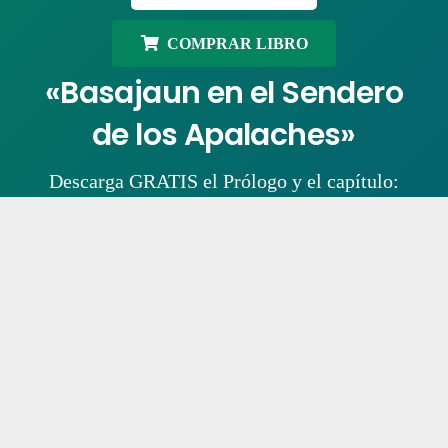
COMPRAR LIBRO
«Basajaun en el Sendero
de los Apalaches»
Descarga GRATIS el Prólogo y el capítulo:
Basajaun en la mitología vasca
.
DESCARGAR
COMPRAR LIBRO
«Appalachian! An
honorable route»